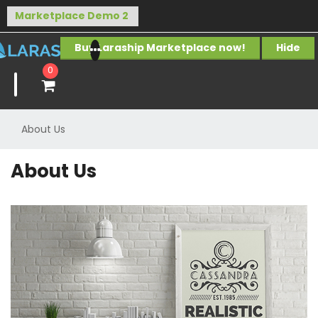
Buy Laraship Marketplace now!
Hide
0
About Us
About Us