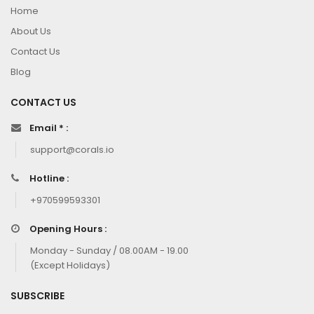
Home
About Us
Contact Us
Blog
CONTACT US
Email * :
support@corals.io
Hotline :
+970599593301
Opening Hours :
Monday - Sunday / 08.00AM - 19.00
(Except Holidays)
SUBSCRIBE