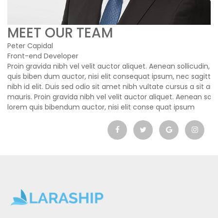
MEET OUR TEAM
Peter Capidal
William James
Front-end Developer
Designer - Stylis
velit auctor aliquet. Aenean sollicudin, lorem
Proin gravida nibh vel velit auctor aliquet. Aenean sollicudin, 
Proin gravida nib
 nisi elit consequat ipsum, nec sagittis sem
quis biben dum auctor, nisi elit consequat ipsum, nec sagitti
quis biben dum a
odio sit amet nibh vultate cursus a sit amet
nibh id elit. Duis sed odio sit amet nibh vultate cursus a sit a
nibh id elit. Dui
bh vel velit auctor aliquet. Aenean sollicudin,
mauris. Proin gravida nibh vel velit auctor aliquet. Aenean solli
mauris. Proin gra
uctor, nisi elit conse quat ipsum
lorem quis bibendum auctor, nisi elit conse quat ipsum
lorem quis biben